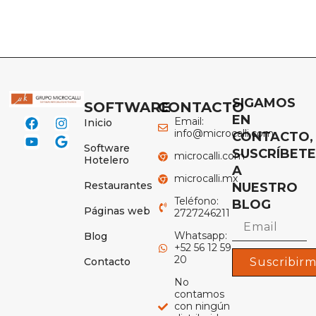
SIGAMOS
SOFTWARE
CONTACTO
EN
Email:
Inicio
info@microcalli.com
CONTACTO,
Software
SUSCRÍBET
microcalli.com
Hotelero
A
microcalli.mx
Restaurantes
NUESTRO
Teléfono:
BLOG
Páginas web
2727246211
Whatsapp:
Blog
+52 56 12 59
20
Contacto
Suscribir
No
contamos
con ningún