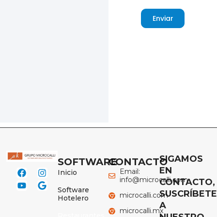
Enviar
SIGAMOS
SOFTWARE
CONTACTO
EN
Email:
Inicio
info@microcalli.com
CONTACTO,
Software
SUSCRÍBET
microcalli.com
Hotelero
A
microcalli.mx
Restaurantes