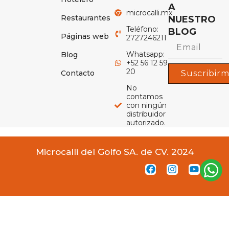
A
microcalli.mx
Restaurantes
NUESTRO
Teléfono:
BLOG
Páginas web
2727246211
Whatsapp:
Blog
+52 56 12 59
20
Contacto
Suscribir
No
contamos
con ningún
distribuidor
autorizado.
Microcalli del Golfo SA. de CV. 2024