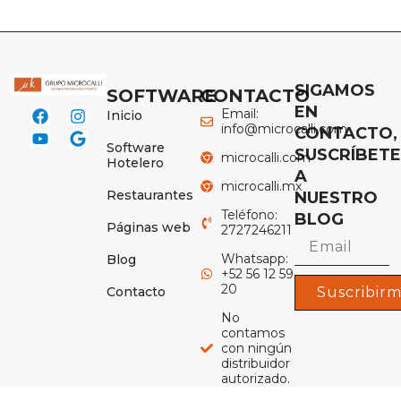
SIGAMOS
SOFTWARE
CONTACTO
EN
Email:
Inicio
info@microcalli.com
CONTACTO,
Software
SUSCRÍBET
microcalli.com
Hotelero
A
microcalli.mx
Restaurantes
NUESTRO
Teléfono:
BLOG
Páginas web
2727246211
Whatsapp:
Blog
+52 56 12 59
20
Contacto
Suscribir
No
contamos
con ningún
distribuidor
autorizado.